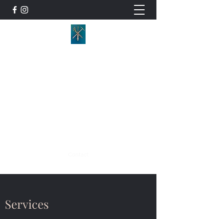
Mélissa Matthey - Décoration
d’intérieurs
Tapissière décoratrice d'intérieurs.
Grand'Rue 42, 2054 Chézard-Saint-Martin.
melissa.matthey@bluewin.ch
tél:
0798871987
Contact
Services